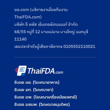
ฆอ.com (บริหารงานโดยทีมงาน
ThaiFDA.com)
บริษัท จี พลัส เอ็นเทอร์เทนเมนท์ จำกัด
68/55 หมู่ที่ 12 บางแม่นาง บางใหญ่ นนทบุรี
11140
เลขประจําตัวผู้เสียภาษีอากร 0105552110021
รับขอ ฆอ. (โฆษณาอาหาร)
รับขอ ฆท. (โฆษณายา)
รับขอ ฆพ. (โฆษณาเครื่องมือแพทย์)
รับขอ ฆสมพ. (โฆษณาสมุนไพร)