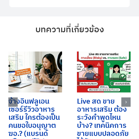
บทความที่เกี่ยวข้อง
จ้างอินฟลูเอน
Live สด ขาย
เซอร์รีวิวอาหาร
อาหารเสริม ต้อง
เสริม ใครต้องเป็น
ระวังคำพูดไหน
คนขอใบอนุญาต
บ้าง? เทคนิคการ
ฆอ.? (แบรนด์
ขายแบบปลอดภัย