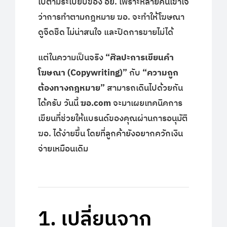
ไปตามระเบียบของ อย. เพราะหลายคนเข้าใจ
ว่าการทำตามกฎหมาย ฆอ. จะทำให้โฆษณา
ดูจืดชืด ไม่น่าสนใจ และปิดการขายไม่ได้
แต่ในความเป็นจริง
“ศิลปะการเขียนคำ
โฆษณา (Copywriting)”
กับ
“ความถูก
ต้องทางกฎหมาย”
สามารถเดินไปด้วยกัน
ได้ครับ วันนี้
ฆอ.com
จะมาเผยเทคนิคการ
เขียนที่ช่วยให้แบรนด์ของคุณผ่านการอนุมัติ
ฆอ. ได้ง่ายขึ้น โดยที่ลูกค้ายังอยากควักเงิน
จ่ายเหมือนเดิม
1. เปลี่ยนจาก