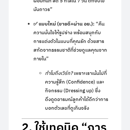
ผอมทันที ลด 5 กิโลใน 7 วัน ดักจับไข
มันถาวร”
✅ แบบใหม่ (ขายดี+ผ่าน อย.):
“คืน
ความมั่นใจให้รูปร่าง พร้อมสนุกกับ
การแต่งตัวในแบบที่คุณรัก ด้วยสาร
สกัดจากธรรมชาติที่ช่วยดูแลคุณจาก
ภายใน”
ทำไมถึงเวิร์ก?
เพราะเราเน้นไปที่
ความรู้สึก (Confidence) และ
กิจกรรม (Dressing up) ซึ่ง
ดึงดูดอารมณ์ลูกค้าได้ดีกว่าการ
บอกตัวเลขที่ดูเกินจริง
2. ใช้เทคนิค “การ