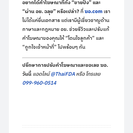
อยากได้คำโฆษณาที่ทั้ง “ขายปัง” และ
“ผ่าน อย. ฉลุย” หรือเปล่า?
ที่
ฆอ.com
เรา
ไม่ได้แค่ยื่นเอกสาร แต่เรามีผู้เชี่ยวชาญด้าน
ภาษาและกฎหมาย อย. ช่วยรีวิวและปรับแก้
คำโฆษณาของคุณให้ “โดนใจลูกค้า” และ
“ถูกใจเจ้าหน้าที่” ไปพร้อมๆ กัน
ปรึกษาการปรับคำโฆษณาและขอเลข ฆอ.
วันนี้
แอดไลน์
@ThaiFDA
หรือ โทรเลย
099-960-0514