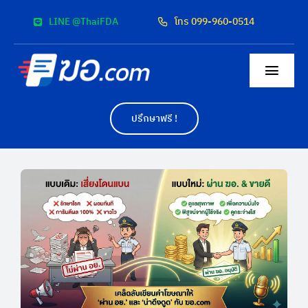
Skip
LINE @ThaiFDA
โทร 099-960-0514
to
content
Togg
Navig
หน้าแรก
ปรึกษาฟรี !
สื่อโฆษณา
ผลงาน
ค่าบริการ
ติดต่อเรา