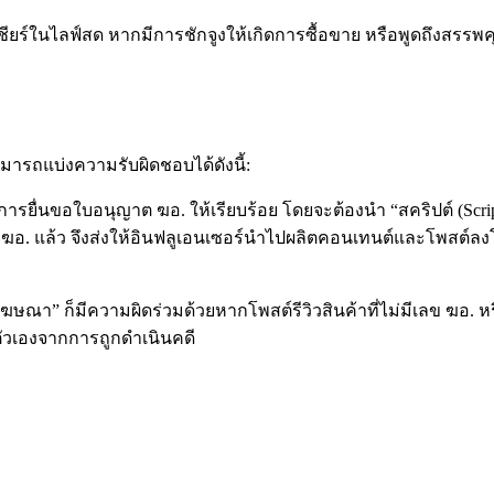
ดเชียร์ในไลฟ์สด หากมีการชักจูงให้เกิดการซื้อขาย หรือพูดถึงสรรพ
ามารถแบ่งความรับผิดชอบได้ดังนี้:
ารยื่นขอใบอนุญาต ฆอ. ให้เรียบร้อย โดยจะต้องนำ “สคริปต์ (Scrip
เลข ฆอ. แล้ว จึงส่งให้อินฟลูเอนเซอร์นำไปผลิตคอนเทนต์และโพสต์ล
ณา” ก็มีความผิดร่วมด้วยหากโพสต์รีวิวสินค้าที่ไม่มีเลข ฆอ. ห
นตัวเองจากการถูกดำเนินคดี