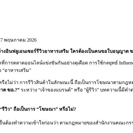
27 พฤษภาคม 2026
จ้างอินฟลูเอนเซอร์รีวิวอาหารเสริม ใครต้องเป็นคนขอใบอนุญาต ฆอ
คที่การตลาดออนไลน์แข่งขันกันอย่างดุเดือด การใช้กลยุทธ์ Influenc
ิจ “อาหารเสริม”
ู้หรือไม่ว่า การรีวิวสินค้าในลักษณะนี้ ถือเป็นการโฆษณาตามกฎ
าต ฆอ.?”
ระหว่าง “เจ้าของแบรนด์” หรือ “ผู้รีวิว” บทความนี้มี
“รีวิว” ถือเป็นการ “โฆษณา” หรือไม่?
อื่นต้องทำความเข้าใจก่อนว่า ตามกฎหมายของสำนักงานคณะก