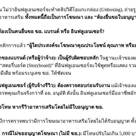
ั้น ไม่ว่าอินฟลูเอนเซอร์จะทำคลิปวิดีโอแกะกล่อง (Unboxing), ถ่าย
อาหารเสริม
ทั้งหมดนี้ถือเป็นการโฆษณา และ “ต้องยื่นขอใบอนุญ
้องเป็นคนยื่นขอ ฆอ. แบรนด์ หรือ อินฟลูเอนเซอร์?
หลักการแล้ว
“ผู้ใดประสงค์จะโฆษณาคุณประโยชน์ คุณภาพ หรือสร
้าของแบรนด์ (หรือผู้ว่าจ้าง): เป็นผู้รับผิดชอบหลัก
ในฐานะเจ้าของผลิ
 “สตอรี่บอร์ด (Storyboard)” ที่อินฟลูเอนเซอร์จะใช้พูดหรือแสดง 
ลมีเดีย พร้อมระบุเลข ฆอ. ให้ชัดเจน
นฟลูเอนเซอร์ (ผู้รับจ้างรีวิว): ต้องตรวจสอบก่อนรับงาน
แม้เจ้าของแ
รรพคุณเกินจริงกว่าที่ อย. อนุมัติ ดังนั้น อินฟลูเอนเซอร์มืออาช
โทษ หากรีวิวอาหารเสริมโดยไม่มีใบอนุญาต ฆอ.
ีการตรวจพบว่ามีการโฆษณาอาหารเสริมโดยไม่ได้รับอนุญาต ทั้งเจ
กรณีไม่ขออนุญาตโฆษณา (ไม่มี ฆอ.):
มีโทษปรับไม่เกิน 5,000 บ