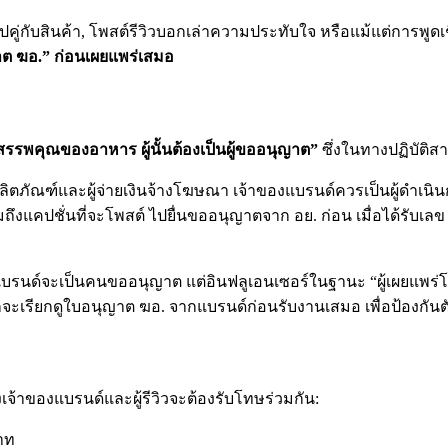
รูปคู่กับสินค้า, โพสต์รีวิวบอกเล่าความประทับใจ หรือแม้แต่การพู
าต ฆอ.” ก่อนเผยแพร่เสมอ
รพคุณของอาหาร ผู้นั้นต้องเป็นผู้ขออนุญาต”
ซึ่งในทางปฏิบัติส
ตภัณฑ์และผู้จ่ายเงินจ้างโฆษณา เจ้าของแบรนด์ควรเป็นผู้ดำเนินก
รวมถึงแคปชั่นที่จะโพสต์ ไปยื่นขออนุญาตจาก อย. ก่อน เมื่อได้รับ
บรนด์จะเป็นคนขออนุญาต แต่อินฟลูเอนเซอร์ในฐานะ “ผู้เผยแพร่โฆษ
ีพมักจะเรียกดูใบอนุญาต ฆอ. จากแบรนด์ก่อนรับงานเสมอ เพื่อป้องกั
้าของแบรนด์และผู้รีวิวจะต้องรับโทษร่วมกัน:
าท