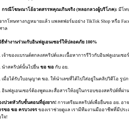
กรณีโฆษณาโอ้อวดสรรพคุณเกินจริง (หลอกลวงผู้บริโภค):
มีโทษจ
ากโทษทางกฎหมายแล้ว แพลตฟอร์มอย่าง TikTok Shop หรือ Facebook 
ศาล
วิธีทำงานร่วมกับอินฟลูเอนเซอร์ให้ปลอดภัย 100%
เจ้าของแบรนด์ตกลงสคริปต์และเนื้อหาการรีวิวกับอินฟลูเอนเซอร์
นำสคริปต์นั้นไปยื่น
ขอ ฆอ
กับ อย.
เมื่อได้รับใบอนุญาต ฆอ. ให้นำเลขที่ได้ไปใส่อยู่ในคลิปวิดีโอ รูป
อินฟลูเอนเซอร์ต้องพูดและสื่อสารให้อยู่ในกรอบของสคริปต์ที่ผ่าน
องปวดหัวกับขั้นตอนที่ยุ่งยาก!
การเตรียมสคริปต์เพื่อยื่นขอ อย. อา
การขอ ฆอ ครบวงจร
ของเราช่วยดูแล เรามีทีมงานมืออาชีพที่มีประ
ยใจ!